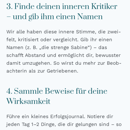
3. Finde deinen inneren Kritiker
– und gib ihm einen Namen
Wir alle haben die­se inne­re Stim­me, die zwei­
felt, kri­ti­siert oder ver­gleicht. Gib ihr einen
Namen (z. B. „die stren­ge Sabi­ne“) – das
schafft Abstand und ermög­licht dir, bewuss­ter
damit umzu­ge­hen. So wirst du mehr zur Beob­
ach­te­rin als zur Getrie­be­nen.
4. Sammle Beweise für deine
Wirksamkeit
Füh­re ein klei­nes Erfolgs­jour­nal. Notie­re dir
jeden Tag 1–2 Din­ge, die dir gelun­gen sind – so