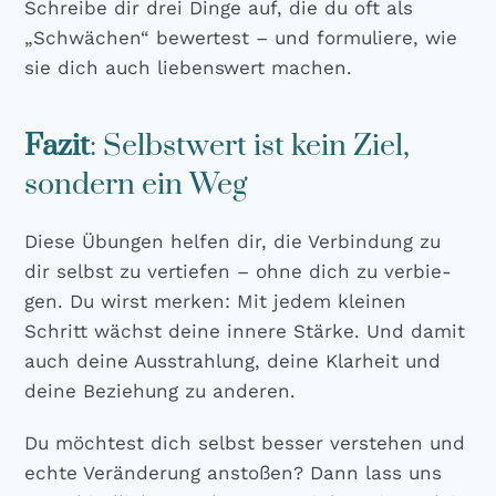
Schrei­be dir drei Din­ge auf, die du oft als
„Schwä­chen“ bewer­test – und for­mu­lie­re, wie
sie dich auch lie­bens­wert machen.
Fazit
: Selbstwert ist kein Ziel,
sondern ein Weg
Die­se Übun­gen hel­fen dir, die Ver­bin­dung zu
dir selbst zu ver­tie­fen – ohne dich zu ver­bie­
gen. Du wirst mer­ken: Mit jedem klei­nen
Schritt wächst dei­ne inne­re Stär­ke. Und damit
auch dei­ne Aus­strah­lung, dei­ne Klar­heit und
dei­ne Bezie­hung zu ande­ren.
Du möch­test dich selbst bes­ser ver­ste­hen und
ech­te Ver­än­de­rung ansto­ßen? Dann lass uns