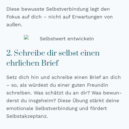
Die­se bewuss­te Selbst­ver­bin­dung legt den
Fokus auf dich – nicht auf Erwar­tun­gen von
außen.
2. Schreibe dir selbst einen
ehrlichen Brief
Setz dich hin und schrei­be einen Brief an dich
– so, als wür­dest du einer guten Freun­din
schrei­ben. Was schätzt du an dir? Was bewun­
derst du ins­ge­heim? Die­se Übung stärkt dei­ne
emo­tio­na­le Selbst­ver­bin­dung und för­dert
Selbst­ak­zep­tanz.