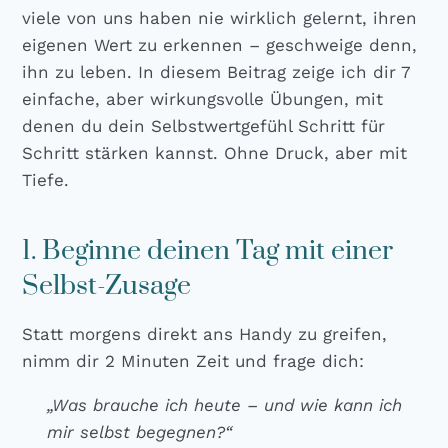
vie­le von uns haben nie wirk­lich gelernt, ihren
eige­nen Wert zu erken­nen – geschwei­ge denn,
ihn zu leben. In die­sem Bei­trag zei­ge ich dir 7
ein­fa­che, aber wir­kungs­vol­le Übun­gen, mit
denen du dein Selbst­wert­ge­fühl Schritt für
Schritt stär­ken kannst. Ohne Druck, aber mit
Tie­fe.
1. Beginne deinen Tag mit einer
Selbst-Zusage
Statt mor­gens direkt ans Han­dy zu grei­fen,
nimm dir 2 Minu­ten Zeit und fra­ge dich:
„Was brau­che ich heu­te – und wie kann ich
mir selbst begeg­nen?“