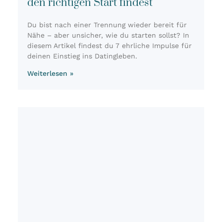
den richtigen Start findest
Du bist nach einer Tren­nung wie­der bereit für
Nähe – aber unsi­cher, wie du star­ten sollst? In
die­sem Arti­kel fin­dest du 7 ehr­li­che Impul­se für
dei­nen Ein­stieg ins Dating­le­ben.
Weiterlesen »