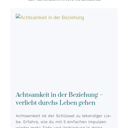
Achtsamkeit in der Beziehung –
verliebt durchs Leben gehen
Acht­sam­keit ist der Schlüs­sel zu leben­di­ger Lie­
be. Erfah­re, wie du mit 5 ein­fa­chen Impul­sen
wie­der mehr Tie­fe und Ver­bin­dung in dei­ne