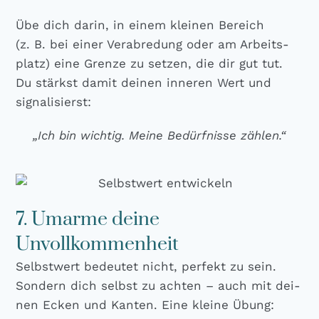
Übe dich dar­in, in einem klei­nen Bereich
(z. B. bei einer Ver­ab­re­dung oder am Arbeits­
platz) eine Gren­ze zu set­zen, die dir gut tut.
Du stärkst damit dei­nen inne­ren Wert und
signa­li­sierst:
„Ich bin wich­tig. Mei­ne Bedürf­nis­se zäh­len.“
7. Umarme deine
Unvollkommenheit
Selbst­wert bedeu­tet nicht, per­fekt zu sein.
Son­dern dich selbst zu ach­ten – auch mit dei­
nen Ecken und Kan­ten. Eine klei­ne Übung: