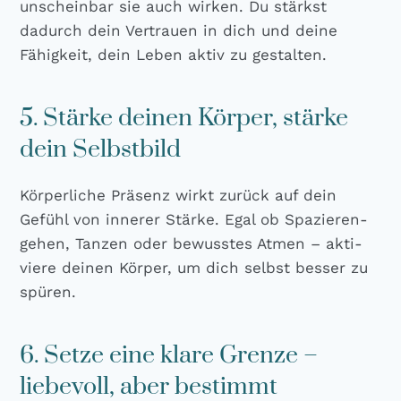
unschein­bar sie auch wir­ken. Du stärkst
dadurch dein Ver­trau­en in dich und dei­ne
Fähig­keit, dein Leben aktiv zu gestal­ten.
5. Stärke deinen Körper, stärke
dein Selbstbild
Kör­per­li­che Prä­senz wirkt zurück auf dein
Gefühl von inne­rer Stär­ke. Egal ob Spa­zie­ren­
ge­hen, Tan­zen oder bewuss­tes Atmen – akti­
vie­re dei­nen Kör­per, um dich selbst bes­ser zu
spü­ren.
6. Setze eine klare Grenze –
liebevoll, aber bestimmt