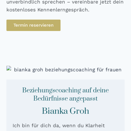
unver­bind­lich spre­chen – ver­ein­ba­re jetzt dein
kos­ten­lo­ses Ken­nen­lern­ge­spräch.
Ter­min reser­vie­ren
Beziehungscoaching auf deine
Bedürfnisse angepasst
Bianka Groh
Ich bin für dich da, wenn du Klarheit