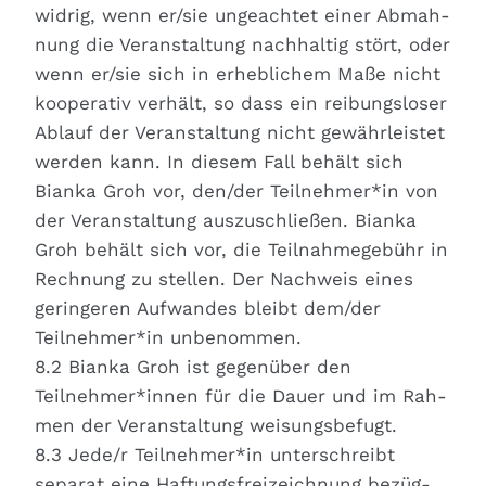
wid­rig, wenn er/sie unge­ach­tet einer Abmah­
nung die Ver­an­stal­tung nach­hal­tig stört, oder
wenn er/sie sich in erheb­li­chem Maße nicht
koope­ra­tiv ver­hält, so dass ein rei­bungs­lo­ser
Ablauf der Ver­an­stal­tung nicht gewähr­leis­tet
wer­den kann. In die­sem Fall behält sich
Bian­ka Groh vor, den/der Teilnehmer*in von
der Ver­an­stal­tung aus­zu­schlie­ßen. Bian­ka
Groh behält sich vor, die Teil­nah­me­ge­bühr in
Rech­nung zu stel­len. Der Nach­weis eines
gerin­ge­ren Auf­wan­des bleibt dem/der
Teilnehmer*in unbe­nom­men.
8.2 Bian­ka Groh ist gegen­über den
Teilnehmer*innen für die Dau­er und im Rah­
men der Ver­an­stal­tung wei­sungs­be­fugt.
8.3 Jede/r Teilnehmer*in unter­schreibt
sepa­rat eine Haf­tungs­frei­zeich­nung bezüg­