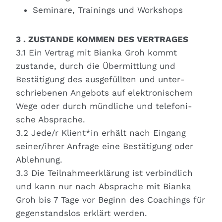
Semi­na­re, Trai­nings und Work­shops
3 . ZUSTANDE KOMMEN DES VERTRAGES
3.1 Ein Ver­trag mit Bian­ka Groh kommt
zustan­de, durch die Über­mitt­lung und
Bestä­ti­gung des aus­ge­füll­ten und unter­
schrie­be­nen Ange­bots auf elek­tro­ni­schem
Wege oder durch münd­li­che und tele­fo­ni­
sche Abspra­che.
3.2 Jede/r Klient*in erhält nach Ein­gang
seiner/ihrer Anfra­ge eine Bestä­ti­gung oder
Ableh­nung.
3.3 Die Teil­nah­me­er­klä­rung ist ver­bind­lich
und kann nur nach Abspra­che mit Bian­ka
Groh bis 7 Tage vor Beginn des Coa­chings für
gegen­stands­los erklärt wer­den.