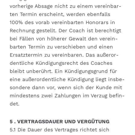
vor­he­ri­ge Absa­ge nicht zu einem ver­ein­bar­
ten Ter­min erscheint, wer­den eben­falls
100% des vor­ab ver­ein­bar­ten Hono­rars in
Rech­nung gestellt. Der Coach ist berech­tigt
bei Fäl­len von höhe­rer Gewalt den ver­ein­
bar­ten Ter­min zu ver­schie­ben und einen
Ersatz­ter­min zu ver­ein­ba­ren. Das außer­or­
dent­li­che Kün­di­gungs­recht des Coa­ches
bleibt unbe­rührt. Ein Kün­di­gungs­grund für
eine außer­or­dent­li­che Kün­di­gung liegt ins­be­
son­de­re dann vor, wenn sich der Kun­de mit
min­des­tens zwei Zah­lun­gen im Ver­zug befin­
det.
5 . VERTRAGSDAUER UND VERGÜTUNG
5.1 Die Dau­er des Ver­tra­ges rich­tet sich