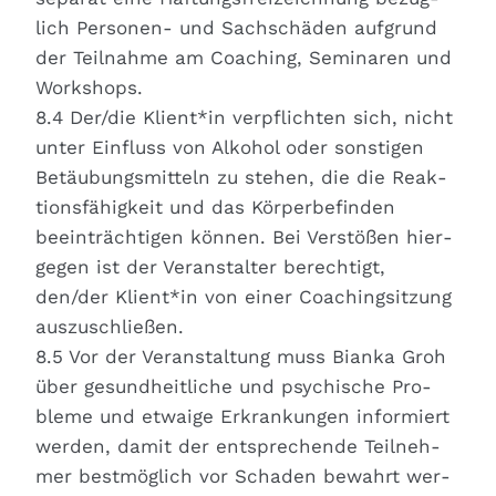
lich Per­so­nen- und Sach­schä­den auf­grund
der Teil­nah­me am Coa­ching, Semi­na­ren und
Work­shops.
8.4 Der/die Klient*in ver­pflich­ten sich, nicht
unter Ein­fluss von Alko­hol oder sons­ti­gen
Betäu­bungs­mit­teln zu ste­hen, die die Reak­
ti­ons­fä­hig­keit und das Kör­per­be­fin­den
beein­träch­ti­gen kön­nen. Bei Ver­stö­ßen hier­
ge­gen ist der Ver­an­stal­ter berech­tigt,
den/der Klient*in von einer Coa­ching­sit­zung
aus­zu­schlie­ßen.
8.5 Vor der Ver­an­stal­tung muss Bian­ka Groh
über gesund­heit­li­che und psy­chi­sche Pro­
ble­me und etwa­ige Erkran­kun­gen infor­miert
wer­den, damit der ent­spre­chen­de Teil­neh­
mer best­mög­lich vor Scha­den bewahrt wer­