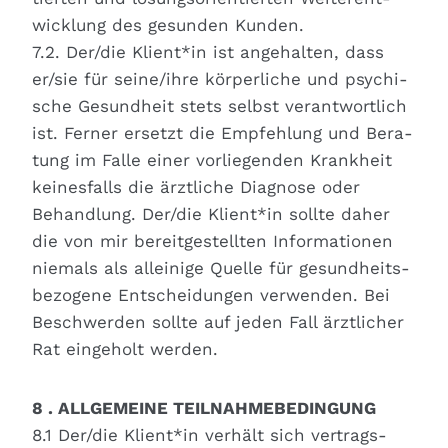
wick­lung des gesun­den Kun­den.
7.2. Der/die Klient*in ist ange­hal­ten, dass
er/sie für seine/ihre kör­per­li­che und psy­chi­
sche Gesund­heit stets selbst ver­ant­wort­lich
ist. Fer­ner ersetzt die Emp­feh­lung und Bera­
tung im Fal­le einer vor­lie­gen­den Krank­heit
kei­nes­falls die ärzt­li­che Dia­gno­se oder
Behand­lung. Der/die Klient*in soll­te daher
die von mir bereit­ge­stell­ten Infor­ma­tio­nen
nie­mals als allei­ni­ge Quel­le für gesund­heits­
be­zo­ge­ne Ent­schei­dun­gen ver­wen­den. Bei
Beschwer­den soll­te auf jeden Fall ärzt­li­cher
Rat ein­ge­holt wer­den.
8 . ALLGEMEINE TEILNAHMEBEDINGUNG
8.1 Der/die Klient*in ver­hält sich ver­trags­