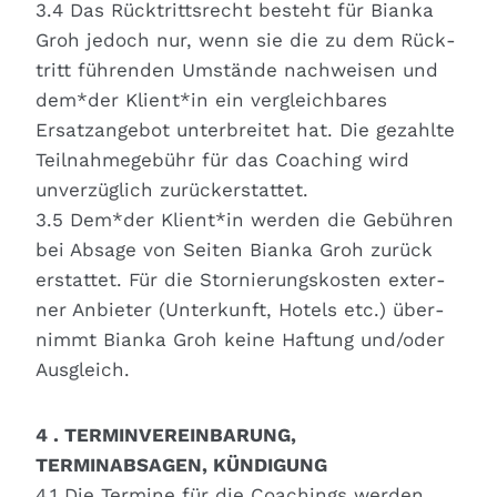
3.4 Das Rück­tritts­recht besteht für Bian­ka
Groh jedoch nur, wenn sie die zu dem Rück­
tritt füh­ren­den Umstän­de nach­wei­sen und
dem*der Klient*in ein ver­gleich­ba­res
Ersatz­an­ge­bot unter­brei­tet hat. Die gezahl­te
Teil­nah­me­ge­bühr für das Coa­ching wird
unver­züg­lich zurück­er­stat­tet.
3.5 Dem*der Klient*in wer­den die Gebüh­ren
bei Absa­ge von Sei­ten Bian­ka Groh zurück
erstat­tet. Für die Stor­nie­rungs­kos­ten exter­
ner Anbie­ter (Unter­kunft, Hotels etc.) über­
nimmt Bian­ka Groh kei­ne Haf­tung und/oder
Aus­gleich.
4 . TERMINVEREINBARUNG,
TERMINABSAGEN, KÜNDIGUNG
4.1 Die Ter­mi­ne für die Coa­chings wer­den