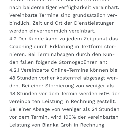
nach bei­der­sei­ti­ger Ver­füg­bar­keit ver­ein­bart.
Ver­ein­bar­te Ter­mi­ne sind grund­sätz­lich ver­
bind­lich. Zeit und Ort der Dienst­leis­tun­gen
wer­den ein­ver­nehm­lich ver­ein­bart.
4.2 Der Kun­de kann zu jedem Zeit­punkt das
Coa­ching durch Erklä­rung in Text­form stor­
nie­ren. Bei Ter­min­ab­sa­gen durch den Kun­
den fal­len fol­gen­de Stor­no­ge­büh­ren an:
4.2.1 Ver­ein­bar­te Online-Ter­mi­ne kön­nen bis
48 Stun­den vor­her kos­ten­frei abge­sagt wer­
den. Bei einer Stor­nie­rung von weni­ger als
48 Stun­den vor dem Ter­min wer­den 50% der
ver­ein­bar­ten Leis­tung in Rech­nung gestellt.
Bei einer Absa­ge von weni­ger als 24 Stun­den
vor dem Ter­min, wird 100% der ver­ein­bar­ten
Leis­tung von Bian­ka Groh in Rech­nung