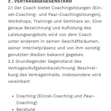
2 . VERTRAGSGEGEGENSTAND
2.1 Der Coach bie­tet Coa­ching­sit­zun­gen (Ein­
zel-Coa­ching- und Paar-Coa­ching­sit­zun­gen),
Work­shops, Trai­nings und Semi­na­re an. Eine
genaue Bezeich­nung und Auf­lis­tung des
Leis­tungs­an­ge­bots wird von dem Coach
unter ande­rem in sei­nen Geschäfts­räu­men,
sei­ner Inter­net­prä­senz und von ihm sons­tig
genutz­ten Medi­en bekannt gege­ben.
2.2 Grund­le­gen­der Gegen­stand des
Vertrages/Aufgabenbezeichnung: Beschrei­
bung des Ver­trags­in­halts. Ins­be­son­de­re wird
ver­ein­bart:
Coa­ching (Ein­zel-Coa­ching und Paar-
Coa­ching)
Bera­tung