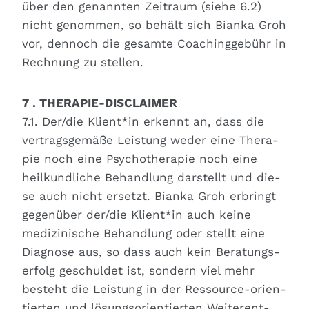
über den genann­ten Zeit­raum (sie­he 6.2)
nicht genom­men, so behält sich Bian­ka Groh
vor, den­noch die gesam­te Coa­ching­ge­bühr in
Rech­nung zu stel­len.
7 . THERAPIE-DISCLAIMER
7.1. Der/die Klient*in erkennt an, dass die
ver­trags­ge­mä­ße Leis­tung weder eine The­ra­
pie noch eine Psy­cho­the­ra­pie noch eine
heil­kund­li­che Behand­lung dar­stellt und die­
se auch nicht ersetzt. Bian­ka Groh erbringt
gegen­über der/die Klient*in auch kei­ne
medi­zi­ni­sche Behand­lung oder stellt eine
Dia­gno­se aus, so dass auch kein Bera­tungs­
er­folg geschul­det ist, son­dern viel mehr
besteht die Leis­tung in der Res­sour­ce-ori­en­
tier­ten und lösungs­ori­en­tier­ten Wei­ter­ent­