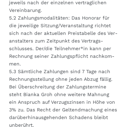
jeweils nach der ein­zel­nen ver­trag­li­chen
Ver­ein­ba­rung.
5.2 Zah­lungs­mo­da­li­tä­ten: Das Hono­rar für
die jewei­li­ge Sitzung/Veranstaltung rich­tet
sich nach der aktu­el­len Preis­ta­bel­le des Ver­
an­stal­ters zum Zeit­punkt des Ver­trags­
schlus­ses. Der/die Teilnehmer*in kann per
Rech­nung sei­ner Zah­lungs­pflicht nach­kom­
men.
5.3 Sämt­li­che Zah­lun­gen sind 7 Tage nach
Rech­nungs­stel­lung ohne jeden Abzug fäl­lig.
Bei Über­schrei­tung der Zah­lungs­ter­mi­ne
steht Bian­ka Groh ohne wei­te­re Mah­nung
ein Anspruch auf Ver­zugs­zin­sen in Höhe von
3% zu. Das Recht der Gel­tend­ma­chung eines
dar­über­hin­aus­ge­hen­den Scha­dens bleibt
unbe­rührt.