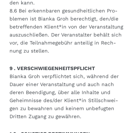
den kann.
8.6 Bei erkenn­ba­ren gesund­heit­li­chen Pro­
ble­men ist Bian­ka Groh berech­tigt, den/die
betref­fen­den Klient*in von der Ver­an­stal­tung
aus­zu­schlie­ßen. Der Ver­an­stal­ter behält sich
vor, die Teil­nah­me­ge­bühr antei­lig in Rech­
nung zu stel­len.
9 . VERSCHWIEGENHEITSPFLICHT
Bian­ka Groh ver­pflich­tet sich, wäh­rend der
Dau­er einer Ver­an­stal­tung und auch nach
deren Been­di­gung, über alle Inhal­te und
Geheim­nis­se des/der Klient*in Still­schwei­
gen zu bewah­ren und kei­nem unbe­fug­ten
Drit­ten Zugang zu gewäh­ren.