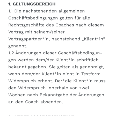
1. GELTUNGSBEREICH
1.1 Die nach­ste­hen­den all­ge­mei­nen
Geschäfts­be­din­gun­gen gel­ten für alle
Rechts­ge­schäf­te des Coa­ches nach die­sem
Ver­trag mit seinem/seiner
Vertragspartner*in, nach­ste­hend „Klient*in“
genannt.
1.2 Ände­run­gen die­ser Geschäfts­be­din­gun­
gen wer­den dem/der Klient*in schrift­lich
bekannt gege­ben. Sie gel­ten als geneh­migt,
wenn dem/der Klient*in nicht in Text­form
Wider­spruch erhebt. Der*die Klient*in muss
den Wider­spruch inner­halb von zwei
Wochen nach Bekannt­ga­be der Ände­run­gen
an den Coach absen­den.