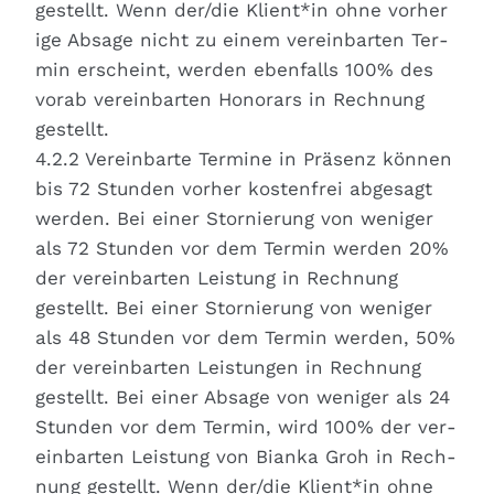
gestellt. Wenn der/die Klient*in ohne vor­he­r
i­ge Absa­ge nicht zu einem ver­ein­bar­ten Ter­
min erscheint, wer­den eben­falls 100% des
vor­ab ver­ein­bar­ten Hono­rars in Rech­nung
gestellt.
4.2.2 Ver­ein­bar­te Ter­mi­ne in Prä­senz kön­nen
bis 72 Stun­den vor­her kos­ten­frei abge­sagt
wer­den. Bei einer Stor­nie­rung von weni­ger
als 72 Stun­den vor dem Ter­min wer­den 20%
der ver­ein­bar­ten Leis­tung in Rech­nung
gestellt. Bei einer Stor­nie­rung von weni­ger
als 48 Stun­den vor dem Ter­min wer­den, 50%
der ver­ein­bar­ten Leis­tun­gen in Rech­nung
gestellt. Bei einer Absa­ge von weni­ger als 24
Stun­den vor dem Ter­min, wird 100% der ver­
ein­bar­ten Leis­tung von Bian­ka Groh in Rech­
nung gestellt. Wenn der/die Klient*in ohne