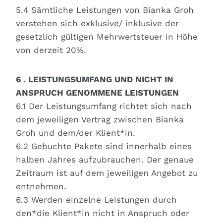
5.4 Sämt­li­che Leis­tun­gen von Bian­ka Groh
ver­ste­hen sich exklusive/ inklu­si­ve der
gesetz­lich gül­ti­gen Mehr­wert­steu­er in Höhe
von der­zeit 20%.
6 . LEISTUNGSUMFANG UND NICHT IN
ANSPRUCH GENOMMENE LEISTUNGEN
6.1 Der Leis­tungs­um­fang rich­tet sich nach
dem jewei­li­gen Ver­trag zwi­schen Bian­ka
Groh und dem/der Klient*in.
6.2 Gebuch­te Pake­te sind inner­halb eines
hal­ben Jah­res auf­zu­brau­chen. Der genaue
Zeit­raum ist auf dem jewei­li­gen Ange­bot zu
ent­neh­men.
6.3 Wer­den ein­zel­ne Leis­tun­gen durch
den*die Klient*in nicht in Anspruch oder