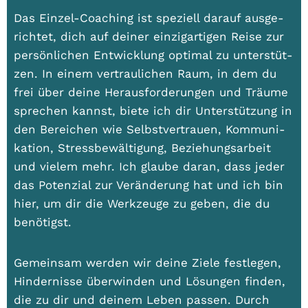
Das Ein­zel-Coa­ching ist spe­zi­ell dar­auf aus­ge­
rich­tet, dich auf dei­ner ein­zig­ar­ti­gen Rei­se zur
per­sön­li­chen Ent­wick­lung opti­mal zu unter­stüt­
zen. In einem ver­trau­li­chen Raum, in dem du
frei über dei­ne Her­aus­for­de­run­gen und Träu­me
spre­chen kannst, bie­te ich dir Unter­stüt­zung in
den Berei­chen wie Selbst­ver­trau­en, Kom­mu­ni­
ka­ti­on, Stress­be­wäl­ti­gung, Bezie­hungs­ar­beit
und vie­lem mehr. Ich glau­be dar­an, dass jeder
das Poten­zi­al zur Ver­än­de­rung hat und ich bin
hier, um dir die Werk­zeu­ge zu geben, die du
benö­tigst.
Gemein­sam wer­den wir dei­ne Zie­le fest­le­gen,
Hin­der­nis­se über­win­den und Lösun­gen fin­den,
die zu dir und dei­nem Leben pas­sen. Durch