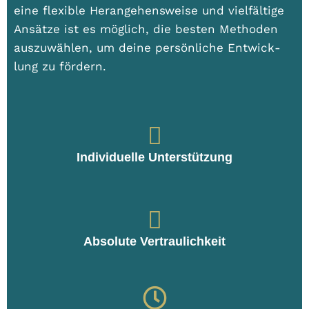
eine fle­xi­ble Her­an­ge­hens­wei­se und viel­fäl­ti­ge
Ansät­ze ist es mög­lich, die bes­ten Metho­den
aus­zu­wäh­len, um dei­ne per­sön­li­che Ent­wick­
lung zu för­dern.
Individuelle Unterstützung
Absolute Vertraulichkeit